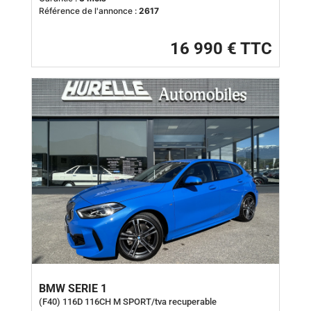
Référence de l'annonce :
2617
16 990 € TTC
BMW SERIE 1
(F40) 116D 116CH M SPORT/tva recuperable