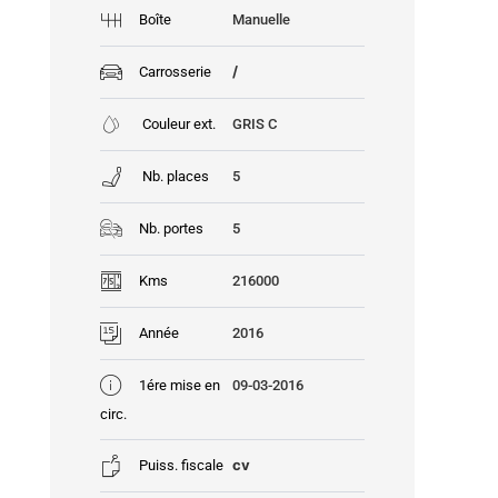
Boîte
Manuelle
/
Carrosserie
Couleur ext.
GRIS C
Nb. places
5
Nb. portes
5
Kms
216000
Année
2016
1ére mise en
09-03-2016
circ.
cv
Puiss. fiscale