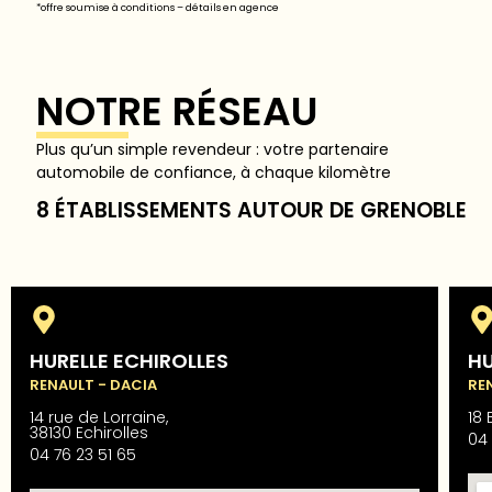
*offre soumise à conditions – détails en agence
NOTRE RÉSEAU
Plus qu’un simple revendeur : votre partenaire
automobile de confiance, à chaque kilomètre
8 ÉTABLISSEMENTS AUTOUR DE GRENOBLE
HURELLE ECHIROLLES
HU
RENAULT - DACIA
RE
14 rue de Lorraine,
18 
38130 Echirolles
04 
04 76 23 51 65