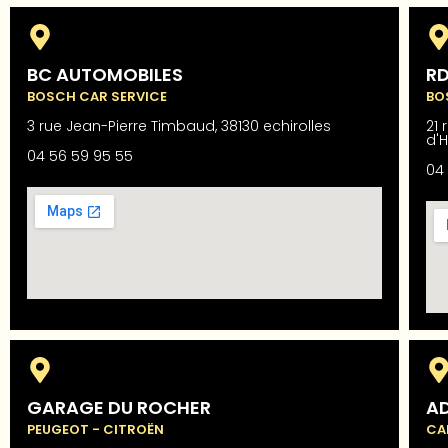
BC AUTOMOBILES
RD
BOSCH CAR SERVICE
BO
3 rue Jean-Pierre Timbaud, 38130 echirolles
21
d'
04 56 59 95 55
04 
GARAGE DU ROCHER
A
PEUGEOT - CITROËN
CA