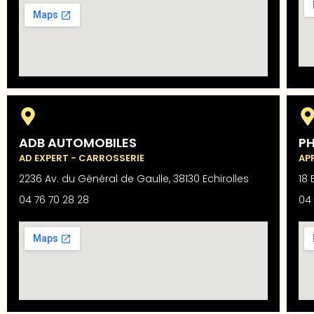
ADB AUTOMOBILES
P
AD EXPERT - CARROSSERIE
AP
2236 Av. du Général de Gaulle, 38130 Echirolles
18 
04 76 70 28 28
04 