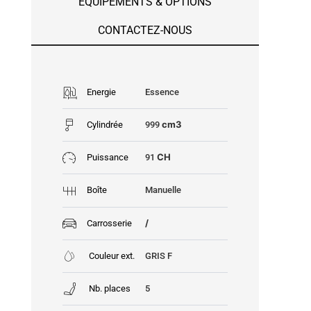
EQUIPEMENTS & OPTIONS
CONTACTEZ-NOUS
Energie
Essence
cm3
Cylindrée
999
CH
Puissance
91
Boîte
Manuelle
/
Carrosserie
Couleur ext.
GRIS F
Nb. places
5