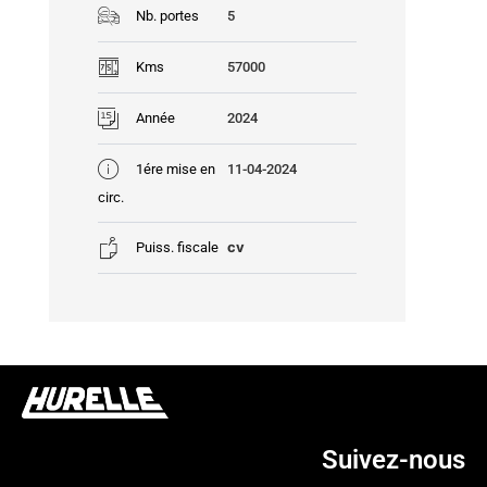
Nb. portes
5
Kms
57000
Année
2024
1ére mise en
11-04-2024
circ.
cv
Puiss. fiscale
Suivez-nous