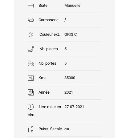
Boîte
Manuelle
/
Carrosserie
Couleur ext.
GRIS C
Nb. places
5
Nb. portes
5
Kms
85000
Année
2021
1ére mise en
27-07-2021
circ.
cv
Puiss. fiscale