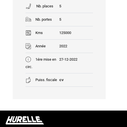
Nb. places
5
Nb. portes
5
Kms
125000
Année
2022
1ére mise en
27-12-2022
circ.
cv
Puiss. fiscale