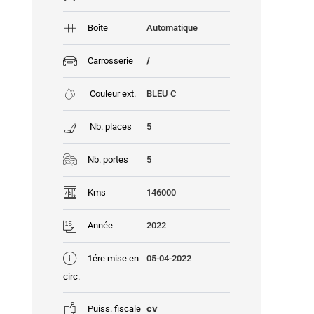
Boîte
Automatique
/
Carrosserie
Couleur ext.
BLEU C
Nb. places
5
Nb. portes
5
Kms
146000
Année
2022
1ére mise en
05-04-2022
circ.
cv
Puiss. fiscale