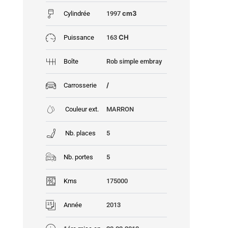
cm3
Cylindrée
1997
CH
Puissance
163
Boîte
Rob simple embray
/
Carrosserie
Couleur ext.
MARRON
Nb. places
5
Nb. portes
5
Kms
175000
Année
2013