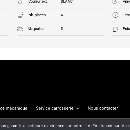
Couleur ext.
BLANC
Ann
Nb. places
4
1ére
Nb. portes
5
Puis
ice mécanique
Service carrosserie
Nous contacter
S LÉGALES
POLITIQUE DE C
us garantir la meilleure expérience sur notre site. En cliquant sur "Ac