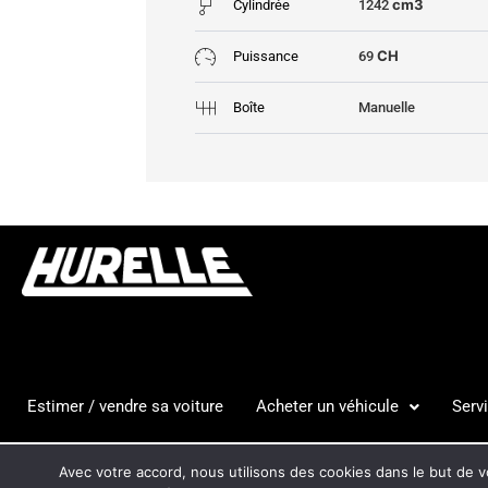
cm3
Cylindrée
1242
CH
Puissance
69
Boîte
Manuelle
Estimer / vendre sa voiture
Acheter un véhicule
Serv
HURELLE
CGV
MENTION
Avec votre accord, nous utilisons des cookies dans le but de vo