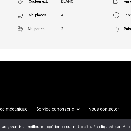
Couleur ext.
BLANC
Ann
Nb. places
4
1ére
Nb. portes
2
Puis
ice mécanique
Service carrosserie
Nous contacter
S LÉGALES
POLITIQUE DE C
us garantir la meilleure expérience sur notre site. En cliquant sur "Ac