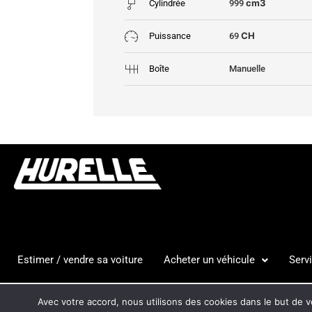
cm3
Cylindrée
999
CH
Puissance
69
Boîte
Manuelle
Estimer / vendre sa voiture
Acheter un véhicule
Serv
HURELLE
CGV
MENTION
Avec votre accord, nous utilisons des cookies dans le but de vo