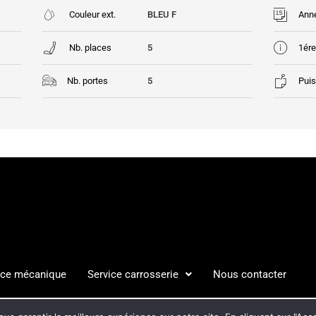
Couleur ext.
BLEU F
Ann
Nb. places
5
1ére
Nb. portes
5
Puis
ice mécanique
Service carrosserie
Nous contacter