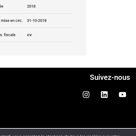
ée
2018
 mise en circ.
31-10-2018
cv
s. fiscale
Suivez-nous