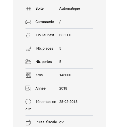
Boîte
Automatique
/
Carrosserie
Couleur ext.
BLEU C
Nb. places
5
Nb. portes
5
Kms
145000
Année
2018
1ére mise en
28-02-2018
circ.
cv
Puiss. fiscale