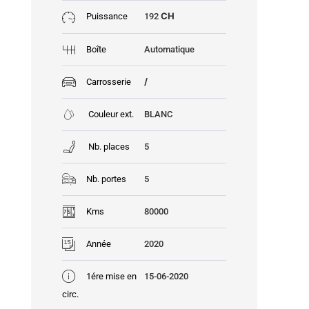
CH
Puissance
192
Boîte
Automatique
/
Carrosserie
Couleur ext.
BLANC
Nb. places
5
Nb. portes
5
Kms
80000
Année
2020
1ére mise en
15-06-2020
circ.