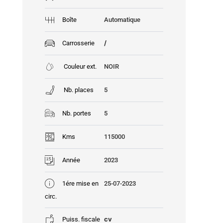
Boîte
Automatique
/
Carrosserie
Couleur ext.
NOIR
Nb. places
5
Nb. portes
5
Kms
115000
Année
2023
1ére mise en
25-07-2023
circ.
cv
Puiss. fiscale