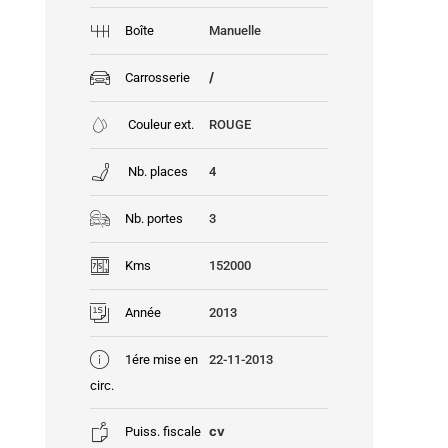
Boîte
Manuelle
/
Carrosserie
Couleur ext.
ROUGE
Nb. places
4
Nb. portes
3
Kms
152000
Année
2013
1ére mise en
22-11-2013
circ.
cv
Puiss. fiscale