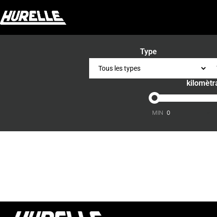
Type
kilomètr
-