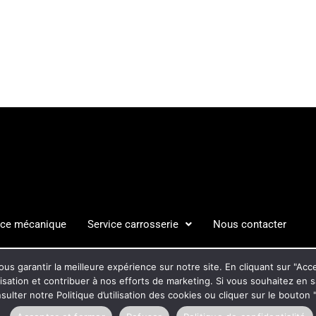
ice mécanique
Service carrosserie
Nous contacter
S LÉGALES
POLITIQUE DE C
us garantir la meilleure expérience sur notre site. En cliquant sur "Ac
ilisation et contribuer à nos efforts de marketing. Si vous souhaitez en 
ulter notre Politique d’utilisation des cookies ou cliquer sur le bouto
Pensez à covoiturer #SeDeplacerMoinsPolluer