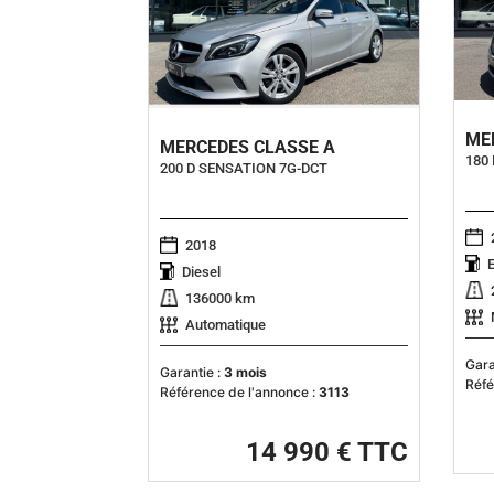
ME
MERCEDES CLASSE A
180
200 D SENSATION 7G-DCT
2018
Diesel
136000 km
Automatique
Gara
Garantie :
3 mois
Réfé
Référence de l'annonce :
3113
14 990 € TTC