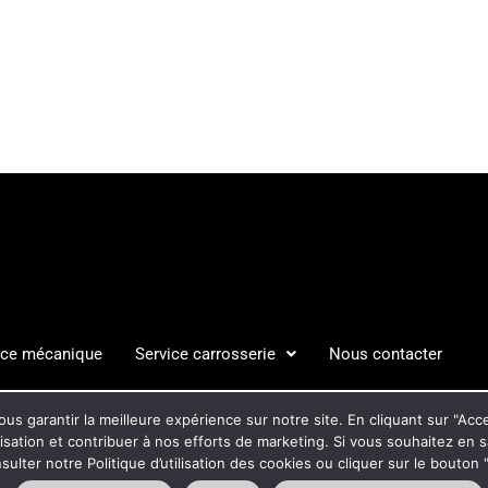
ice mécanique
Service carrosserie
Nous contacter
S LÉGALES
POLITIQUE DE C
us garantir la meilleure expérience sur notre site. En cliquant sur "Ac
ilisation et contribuer à nos efforts de marketing. Si vous souhaitez en 
ulter notre Politique d’utilisation des cookies ou cliquer sur le bouto
Pensez à covoiturer #SeDeplacerMoinsPolluer