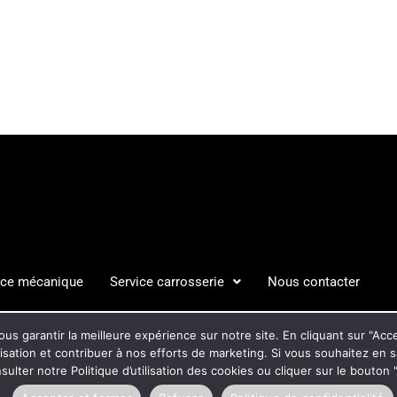
ice mécanique
Service carrosserie
Nous contacter
S LÉGALES
POLITIQUE DE C
us garantir la meilleure expérience sur notre site. En cliquant sur "Ac
ilisation et contribuer à nos efforts de marketing. Si vous souhaitez en 
ulter notre Politique d’utilisation des cookies ou cliquer sur le bouto
Pensez à covoiturer #SeDeplacerMoinsPolluer