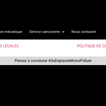
ice mécanique
Service carrosserie
Nous contacter
S LÉGALES
POLITIQUE DE C
Pensez à covoiturer #SeDeplacerMoinsPolluer