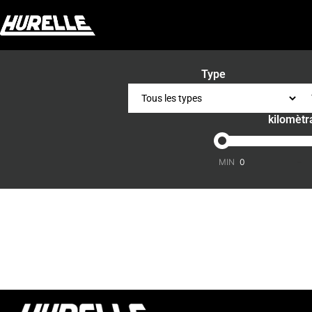
Type
kilomètr
-