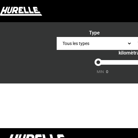
Type
kilomètr
-