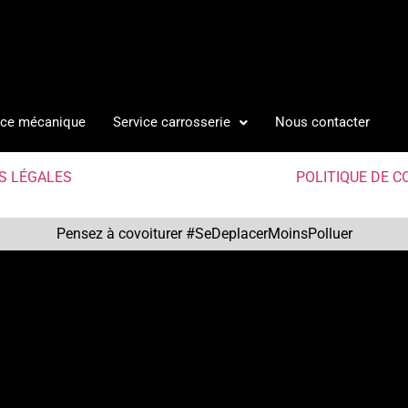
ice mécanique
Service carrosserie
Nous contacter
S LÉGALES
POLITIQUE DE C
Pensez à covoiturer #SeDeplacerMoinsPolluer